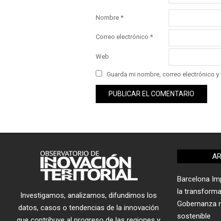
Nombre
*
Correo electrónico
*
Web
Guarda mi nombre, correo electrónico y
AR
Barcelona Imp
la transform
Investigamos, analizamos, difundimos los
Gobernanza re
datos, casos o tendencias de la innovación
sostenible
que contribuye al progreso de las regiones y