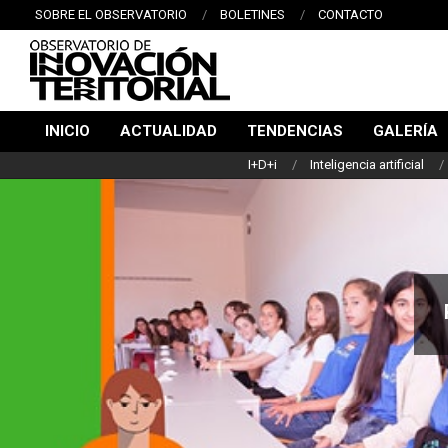
Saltar
SOBRE EL OBSERVATORIO
BOLETINES
CONTACTO
al
contenido
L
OBSERVATORIO
INICIO
ACTUALIDAD
TENDENCIAS
GALERÍA
DE
Menú
I+D+i
Inteligencia artificial
de
INNOVACIÓN
navegación
TERRITORIAL
principal