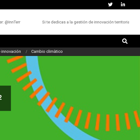
@InnTerr
Si te dedicas a la gestión de innovación territorial, ¿cómo
Buscar
 innovación
Cambio climàtico
2