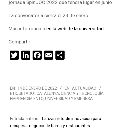
jornada SpinUOC 2022 que tendrá lugar en junio.
La convocatoria cierra el 23 de enero.
Más información
en la web de la universidad.
Compartir:
Twitter
LinkedIn
Facebook
Email
Compartir
2022-
EN:
14 DE ENERO DE 2022
EN:
ACTUALIDAD
01-
ETIQUETADO:
CATALUNYA
,
CIENCIA Y TECNOLOGÍA
,
14
EMPRENDIMIENTO
,
UNIVERSIDAD Y EMPRESA
Entrada anterior:
Lanzan reto de innovación para
recuperar negocio de bares y restaurantes