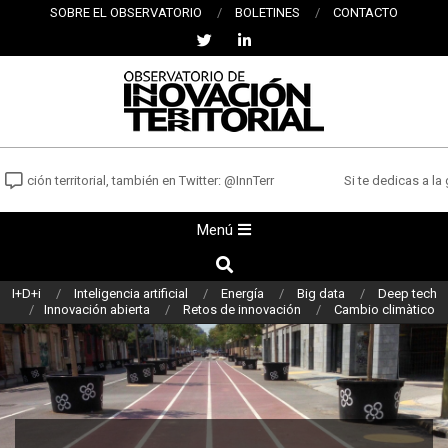
Saltar
SOBRE EL OBSERVATORIO
BOLETINES
CONTACTO
al
contenido
OBSERVATORIO
DE
ción territorial, también en Twitter: @InnTerr
Si te dedicas a la ge
INNOVACIÓN
Menú
Menú
TERRITORIAL
de
Buscar
navegación
I+D+i
Inteligencia artificial
Energía
Big data
Deep tech
principal
Innovación abierta
Retos de innovación
Cambio climàtico