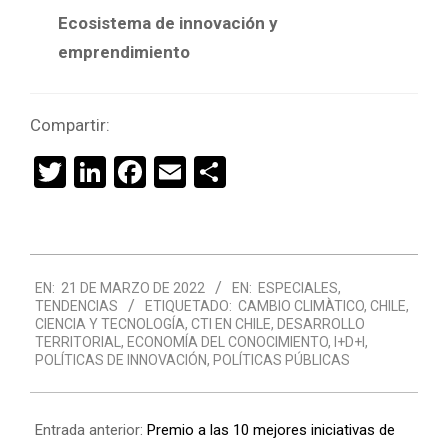
Ecosistema de innovación y
emprendimiento
Compartir:
Twitter
LinkedIn
Facebook
Email
Compartir
2022-
EN:
21 DE MARZO DE 2022
EN:
ESPECIALES
,
03-
TENDENCIAS
ETIQUETADO:
CAMBIO CLIMÀTICO
,
CHILE
,
21
CIENCIA Y TECNOLOGÍA
,
CTI EN CHILE
,
DESARROLLO
TERRITORIAL
,
ECONOMÍA DEL CONOCIMIENTO
,
I+D+I
,
POLÍTICAS DE INNOVACIÓN
,
POLÍTICAS PÚBLICAS
Entrada anterior:
Premio a las 10 mejores iniciativas de