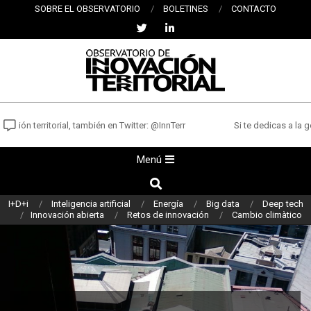
Saltar
SOBRE EL OBSERVATORIO
BOLETINES
CONTACTO
al
contenido
OBSERVATORIO
DE
ión territorial, también en Twitter: @InnTerr
Si te dedicas a la ges
INNOVACIÓN
Menú
Menú
TERRITORIAL
de
Buscar
navegación
I+D+i
Inteligencia artificial
Energía
Big data
Deep tech
principal
Innovación abierta
Retos de innovación
Cambio climàtico