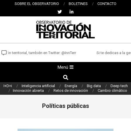
Saltar
SOBRE EL OBSERVATORIO
BOLETINES
CONTACTO
al
contenido
OBSERVATORIO
DE
n territorial, también en Twitter: @InnTerr
Si te dedicas a la gesti
INNOVACIÓN
Menú
Menú
TERRITORIAL
de
Buscar
navegación
I+D+i
Inteligencia artificial
Energía
Big data
Deep tech
principal
Innovación abierta
Retos de innovación
Cambio climàtico
Políticas públicas