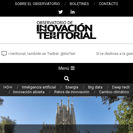
Saltar
SOBRE EL OBSERVATORIO
BOLETINES
CONTACTO
al
contenido
OBSERVATORIO
DE
ón territorial, también en Twitter: @InnTerr
Si te dedicas a la gest
INNOVACIÓN
Menú
Menú
TERRITORIAL
de
Buscar
navegación
I+D+i
Inteligencia artificial
Energía
Big data
Deep tech
principal
Innovación abierta
Retos de innovación
Cambio climàtico