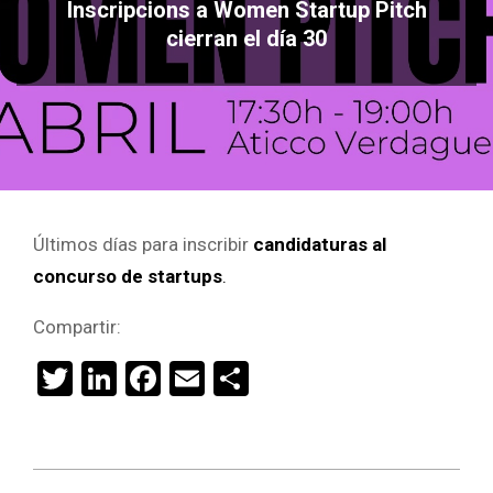
Inscripcions a Women Startup Pitch
cierran el día 30
Últimos días para inscribir
candidaturas al
concurso de startups
.
Compartir:
Twitter
LinkedIn
Facebook
Email
Compartir
2022-