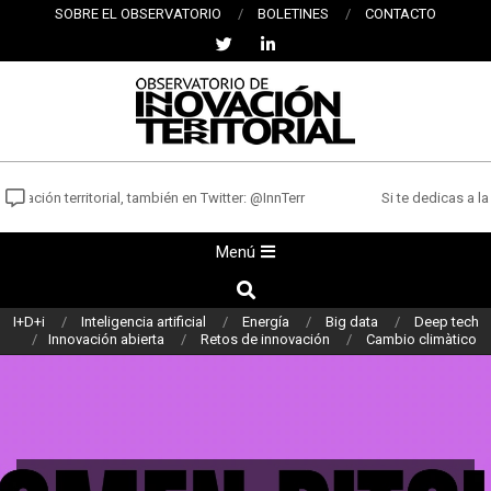
Saltar
SOBRE EL OBSERVATORIO
BOLETINES
CONTACTO
al
contenido
OBSERVATORIO
DE
vación territorial, también en Twitter: @InnTerr
Si te dedicas a la 
INNOVACIÓN
Menú
Menú
TERRITORIAL
de
Buscar
navegación
I+D+i
Inteligencia artificial
Energía
Big data
Deep tech
principal
Innovación abierta
Retos de innovación
Cambio climàtico