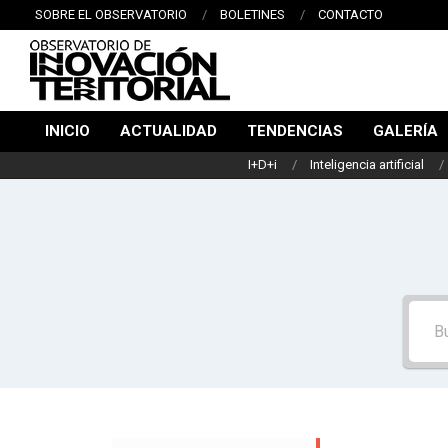
Saltar
SOBRE EL OBSERVATORIO
BOLETINES
CONTACTO
al
contenido
OBSERVATORIO
INICIO
ACTUALIDAD
TENDENCIAS
GALERÍA
DE
Menú
I+D+i
Inteligencia artificial
de
INNOVACIÓN
navegación
TERRITORIAL
principal