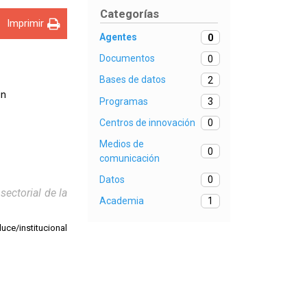
Categorías
Imprimir
Agentes
0
Documentos
0
Bases de datos
2
in
Programas
3
Centros de innovación
0
Medios de
0
comunicación
Datos
0
ectorial de la
Academia
1
uce/institucional