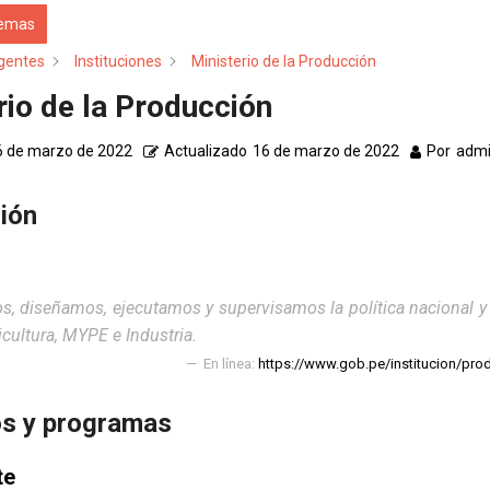
temas
gentes
Instituciones
Ministerio de la Producción
rio de la Producción
6 de marzo de 2022
Actualizado
16 de marzo de 2022
Por
adm
ión
, diseñamos, ejecutamos y supervisamos la política nacional y s
cultura, MYPE e Industria.
En línea:
https://www.gob.pe/institucion/prod
s y programas
te