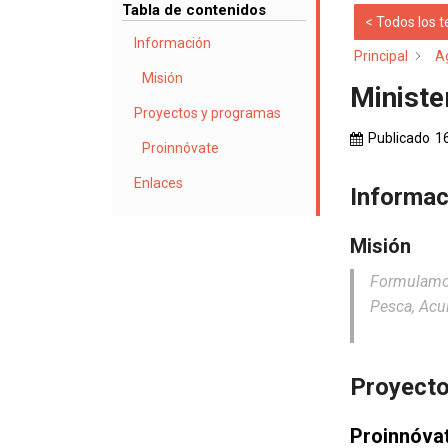
Tabla de contenidos
< Todos los 
Información
Principal
A
Misión
Ministe
Proyectos y programas
Publicado
1
Proinnóvate
Enlaces
Informac
Misión
Formulamos
Pesca, Acui
Proyecto
Proinnóva