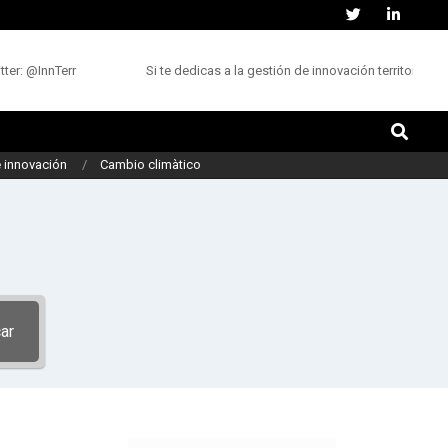
r: @InnTerr
Si te dedicas a la gestión de innovación territorial, ¿
Buscar
 innovación
Cambio climàtico
ar