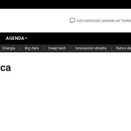
 noticias y oportunidades para la innovación territorial, también en Twitter: @I
AGENDA
Energía
Big data
Deep tech
Innovación abierta
Retos de
ica