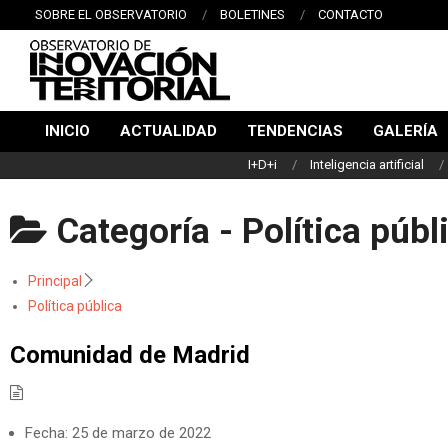
Saltar
SOBRE EL OBSERVATORIO
BOLETINES
CONTACTO
al
contenido
Las
OBSERVATORIO
INICIO
ACTUALIDAD
TENDENCIAS
GALERÍA
DE
Menú
I+D+i
Inteligencia artificial
de
INNOVACIÓN
navegación
TERRITORIAL
principal
Categoría -
Política públ
Principal
Política pública
Comunidad de Madrid
Fecha:
25 de marzo de 2022