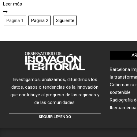
Leer más
Paginación
Página
1
Página
2
Siguiente
de
entradas
AR
Barcelona Imp
la transform
Investigamos, analizamos, difundimos los
Gobernanza re
datos, casos o tendencias de la innovación
sostenible
que contribuye al progreso de las regiones y
Radiografía de
de las comunidades.
Iberoamérica
SEGUIR LEYENDO