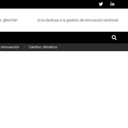
nnTerr
Si te dedicas a la gestión de innovación territorial, ¿cómo 
Buscar
 innovación
Cambio climàtico