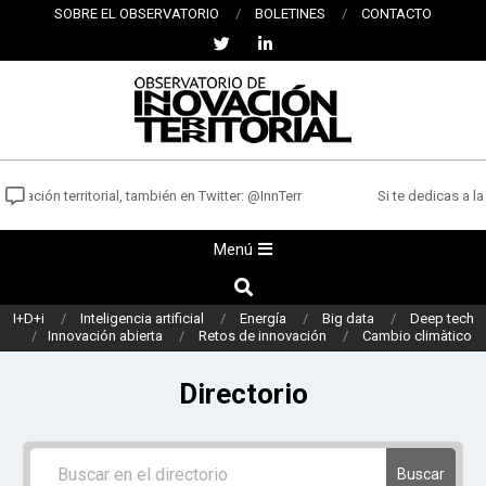
Saltar
SOBRE EL OBSERVATORIO
BOLETINES
CONTACTO
al
contenido
OBSERVATORIO
DE
vación territorial, también en Twitter: @InnTerr
Si te dedicas a la 
INNOVACIÓN
Menú
Menú
TERRITORIAL
de
Buscar
navegación
I+D+i
Inteligencia artificial
Energía
Big data
Deep tech
principal
Innovación abierta
Retos de innovación
Cambio climàtico
Directorio
Buscar