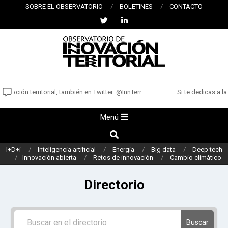
Saltar
SOBRE EL OBSERVATORIO
BOLETINES
CONTACTO
al
contenido
OBSERVATORIO
DE
vación territorial, también en Twitter: @InnTerr
Si te dedicas a la 
INNOVACIÓN
Menú
Menú
TERRITORIAL
de
Buscar
navegación
I+D+i
Inteligencia artificial
Energía
Big data
Deep tech
principal
Innovación abierta
Retos de innovación
Cambio climàtico
Directorio
Buscar