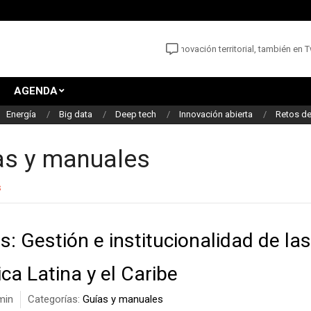
Las noticias y oportunidades para la innovación territorial, también en Twi
AGENDA
Energía
Big data
Deep tech
Innovación abierta
Retos de
as y manuales
s
: Gestión e institucionalidad de las
ca Latina y el Caribe
min
Categorías:
Guías y manuales