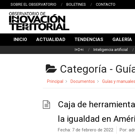
Saltar
SOBRE EL OBSERVATORIO
BOLETINES
CONTACTO
al
contenido
OBSERVATORIO
INICIO
ACTUALIDAD
TENDENCIAS
GALERÍA
DE
Menú
I+D+i
Inteligencia artificial
de
INNOVACIÓN
navegación
TERRITORIAL
principal
Categoría -
Guí
Principal
Documentos
Guías y manuale
Caja de herramientas
la igualdad en Améri
Fecha:
7 de febrero de 2022
Por:
ad