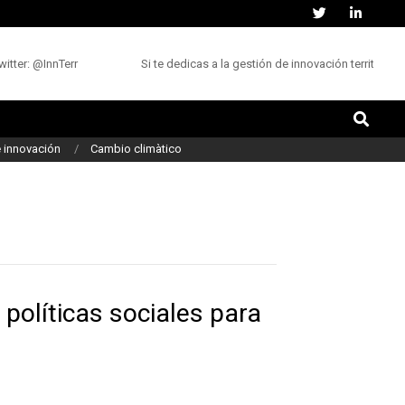
tter: @InnTerr
Si te dedicas a la gestión de innovación territorial
Buscar
 innovación
Cambio climàtico
 políticas sociales para