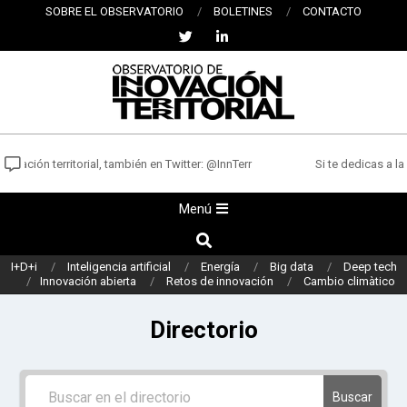
Saltar
SOBRE EL OBSERVATORIO
BOLETINES
CONTACTO
al
contenido
OBSERVATORIO
DE
vación territorial, también en Twitter: @InnTerr
Si te dedicas a la 
INNOVACIÓN
Menú
Menú
TERRITORIAL
de
Buscar
navegación
I+D+i
Inteligencia artificial
Energía
Big data
Deep tech
principal
Innovación abierta
Retos de innovación
Cambio climàtico
Directorio
Buscar