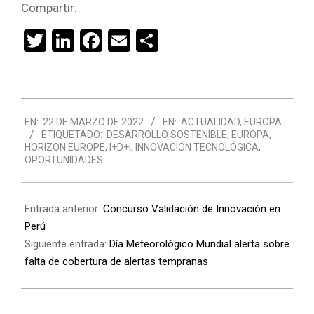
Compartir:
Twitter
LinkedIn
Facebook
Email
Compartir
2022-
EN:
22 DE MARZO DE 2022
EN:
ACTUALIDAD
,
EUROPA
03-
ETIQUETADO:
DESARROLLO SOSTENIBLE
,
EUROPA
,
22
HORIZON EUROPE
,
I+D+I
,
INNOVACIÓN TECNOLÓGICA
,
OPORTUNIDADES
Entrada anterior:
Concurso Validación de Innovación en
Perú
Siguiente entrada:
Día Meteorológico Mundial alerta sobre
falta de cobertura de alertas tempranas