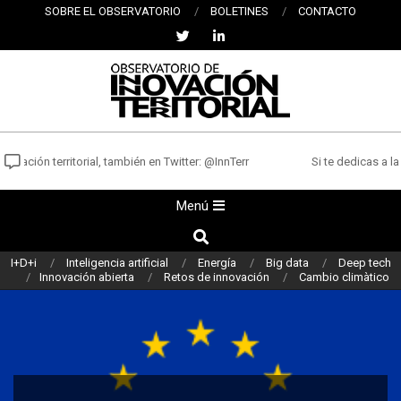
Saltar
SOBRE EL OBSERVATORIO
BOLETINES
CONTACTO
al
contenido
OBSERVATORIO
DE
vación territorial, también en Twitter: @InnTerr
Si te dedicas a la 
INNOVACIÓN
Menú
Menú
TERRITORIAL
de
Buscar
navegación
I+D+i
Inteligencia artificial
Energía
Big data
Deep tech
principal
Innovación abierta
Retos de innovación
Cambio climàtico