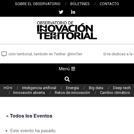
Saltar
SOBRE EL OBSERVATORIO
BOLETINES
CONTACTO
al
contenido
OBSERVATORIO
DE
vación territorial, también en Twitter: @InnTerr
Si te dedicas a la 
INNOVACIÓN
Menú
Menú
TERRITORIAL
de
Buscar
navegación
I+D+i
Inteligencia artificial
Energía
Big data
Deep tech
principal
Innovación abierta
Retos de innovación
Cambio climàtico
« Todos los Eventos
Este evento ha pasado.