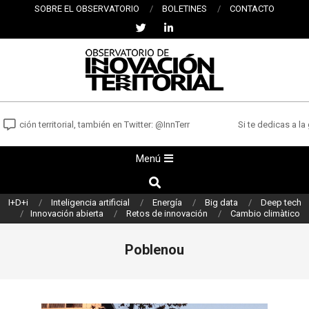
Saltar
SOBRE EL OBSERVATORIO
BOLETINES
CONTACTO
al
contenido
OBSERVATORIO
DE
vación territorial, también en Twitter: @InnTerr
Si te dedicas a la 
INNOVACIÓN
Menú
Menú
TERRITORIAL
de
Buscar
navegación
I+D+i
Inteligencia artificial
Energía
Big data
Deep tech
principal
Innovación abierta
Retos de innovación
Cambio climàtico
Poblenou