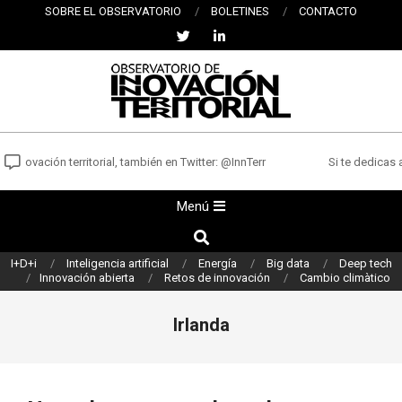
Saltar
SOBRE EL OBSERVATORIO
BOLETINES
CONTACTO
al
contenido
OBSERVATORIO
DE
innovación territorial, también en Twitter: @InnTerr
Si te dedicas a
INNOVACIÓN
Menú
Menú
TERRITORIAL
de
Buscar
navegación
I+D+i
Inteligencia artificial
Energía
Big data
Deep tech
principal
Innovación abierta
Retos de innovación
Cambio climàtico
Irlanda