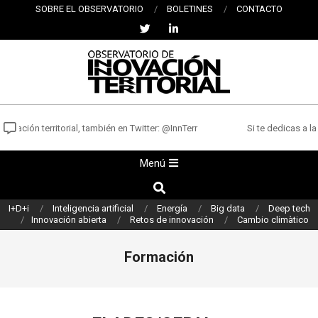
Saltar
SOBRE EL OBSERVATORIO
BOLETINES
CONTACTO
al
contenido
OBSERVATORIO
DE
vación territorial, también en Twitter: @InnTerr
Si te dedicas a la 
INNOVACIÓN
Menú
Menú
TERRITORIAL
de
Buscar
navegación
I+D+i
Inteligencia artificial
Energía
Big data
Deep tech
principal
Innovación abierta
Retos de innovación
Cambio climàtico
Formación