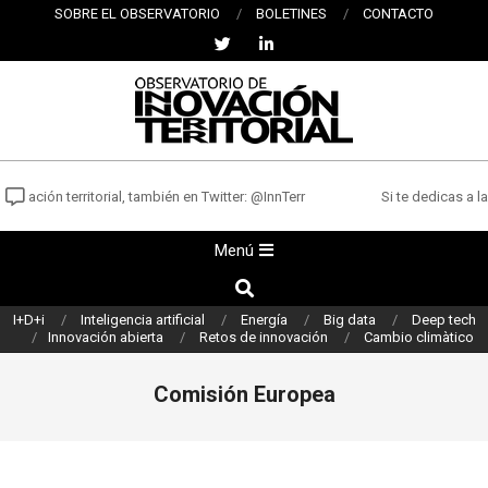
Saltar
SOBRE EL OBSERVATORIO
BOLETINES
CONTACTO
al
contenido
OBSERVATORIO
DE
ovación territorial, también en Twitter: @InnTerr
Si te dedicas a la
INNOVACIÓN
Menú
Menú
TERRITORIAL
de
Buscar
navegación
I+D+i
Inteligencia artificial
Energía
Big data
Deep tech
principal
Innovación abierta
Retos de innovación
Cambio climàtico
Comisión Europea