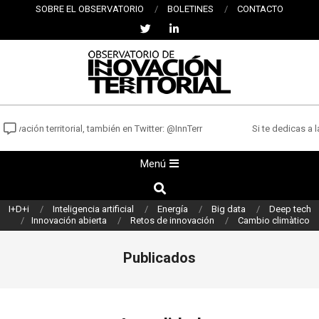
Saltar
SOBRE EL OBSERVATORIO
BOLETINES
CONTACTO
al
contenido
OBSERVATORIO
DE
novación territorial, también en Twitter: @InnTerr
Si te dedicas a la
INNOVACIÓN
Menú
Menú
TERRITORIAL
de
Buscar
navegación
I+D+i
Inteligencia artificial
Energía
Big data
Deep tech
principal
Innovación abierta
Retos de innovación
Cambio climàtico
Publicados