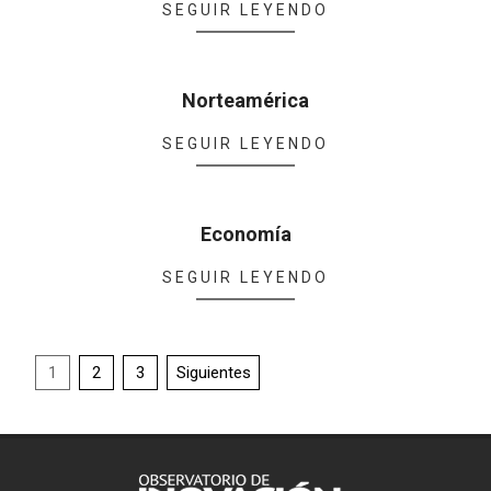
SEGUIR LEYENDO
05-
02
Norteamérica
2022-
SEGUIR LEYENDO
05-
02
Economía
2022-
SEGUIR LEYENDO
05-
02
Paginación
1
2
3
Siguientes
de
entradas