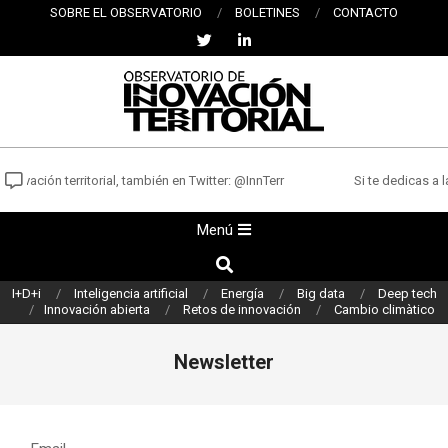
Saltar
SOBRE EL OBSERVATORIO
BOLETINES
CONTACTO
al
contenido
OBSERVATORIO
DE
novación territorial, también en Twitter: @InnTerr
Si te dedicas a l
INNOVACIÓN
Menú
Menú
TERRITORIAL
de
Buscar
navegación
I+D+i
Inteligencia artificial
Energía
Big data
Deep tech
principal
Innovación abierta
Retos de innovación
Cambio climàtico
Newsletter