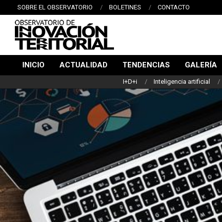
Saltar
SOBRE EL OBSERVATORIO
BOLETINES
CONTACTO
al
contenido
OBSERVATORIO
INICIO
ACTUALIDAD
TENDENCIAS
GALERÍA
DE
Menú
I+D+i
Inteligencia artificial
de
INNOVACIÓN
navegación
TERRITORIAL
principal