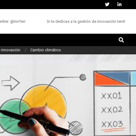
ter: @InnTerr
Si te dedicas a la gestión de innovación territorial,
Buscar
 innovación
Cambio climàtico