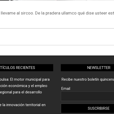
 llevame al sircoo. De la pradera ullamco qué dise usteer es
TÍCULOS RECIENTES
NEWSLETTER
ulsa: El motor municipal para
Recibe nuestro boletín quincena
ación económica y el empleo
Email
gional para el desarrollo
 la innovación territorial en