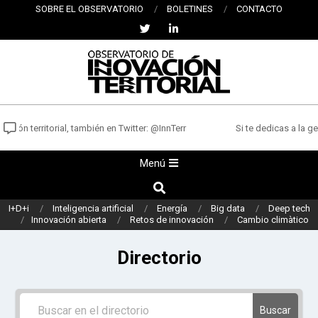
Saltar
SOBRE EL OBSERVATORIO
BOLETINES
CONTACTO
al
contenido
OBSERVATORIO
DE
ión territorial, también en Twitter: @InnTerr
Si te dedicas a la ges
INNOVACIÓN
Menú
Menú
TERRITORIAL
de
Buscar
navegación
I+D+i
Inteligencia artificial
Energía
Big data
Deep tech
principal
Innovación abierta
Retos de innovación
Cambio climàtico
Directorio
Buscar