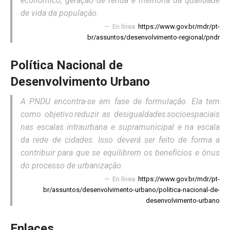
econômico, geração de renda e melhoria da qualidade
de vida da população.
En línea:
https://www.gov.br/mdr/pt-
br/assuntos/desenvolvimento-regional/pndr
Política Nacional de
Desenvolvimento Urbano
A PNDU encontra-se em fase de formulação. Ela tem
como objetivo reduzir as desigualdades socioespaciais
nas escalas intraurbana e supramunicipal e na escala
da rede de cidades. Isso deverá ser feito de forma a
contribuir para que se equilibrem os benefícios e ônus
do processo de urbanização.
En línea:
https://www.gov.br/mdr/pt-
br/assuntos/desenvolvimento-urbano/politica-nacional-de-
desenvolvimento-urbano
Enlaces