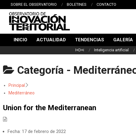
Saltar
SOBRE EL OBSERVATORIO
BOLETINES
CONTACTO
al
contenido
OBSERVATORIO
INICIO
ACTUALIDAD
TENDENCIAS
GALERÍA
DE
Menú
I+D+i
Inteligencia artificial
de
INNOVACIÓN
navegación
TERRITORIAL
principal
Categoría -
Mediterráne
Principal
Mediterráneo
Union for the Mediterranean
Fecha:
17 de febrero de 2022