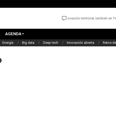
Las noticias y oportunidades para la innovación territorial, también en Twit
AGENDA
Energía
Big data
Deep tech
Innovación abierta
Retos de
o