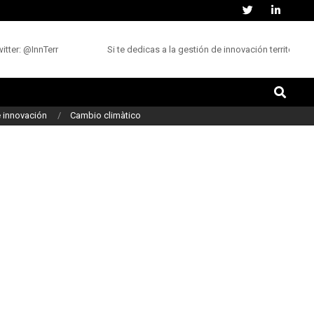
ter: @InnTerr
Si te dedicas a la gestión de innovación territorial,
Buscar
 innovación
Cambio climàtico