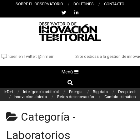
Saltar
SOBRE EL OBSERVATORIO
BOLETINES
CONTACTO
al
contenido
OBSERVATORIO
DE
 también en Twitter: @InnTerr
Si te dedicas a la gestión de innovac
INNOVACIÓN
Menú
Menú
TERRITORIAL
de
Buscar
navegación
I+D+i
Inteligencia artificial
Energía
Big data
Deep tech
principal
Innovación abierta
Retos de innovación
Cambio climàtico
Categoría -
Laboratorios