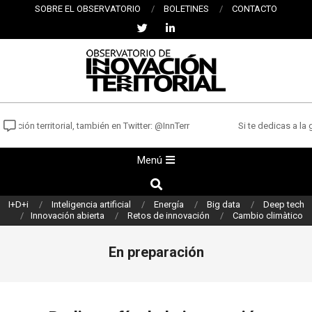
Saltar
SOBRE EL OBSERVATORIO
BOLETINES
CONTACTO
al
contenido
OBSERVATORIO
DE
ción territorial, también en Twitter: @InnTerr
Si te dedicas a la ge
INNOVACIÓN
Menú
Menú
TERRITORIAL
de
Buscar
navegación
I+D+i
Inteligencia artificial
Energía
Big data
Deep tech
principal
Innovación abierta
Retos de innovación
Cambio climàtico
En preparación